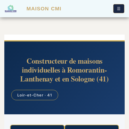
MAISON CMI
☰
Constructeur de maisons
individuelles à Romorantin-
Lanthenay et en Sologne (41)
Loir-et-Cher · 41