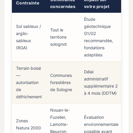
Contrainte
concernées
votre projet
Étude
Sol sableux /
géotechnique
Tout le
argilo-
G1/G2
territoire
sableux
recommandée,
solognot
(RGA)
fondations
adaptées
Terrain boisé
Délai
—
Communes
administratif
autorisation
forestières
supplémentaire 2
de
de Sologne
à 4 mois (DDTM)
défrichement
Nouan-le-
Fuzelier,
Évaluation
Zones
Lamotte-
environnementale
Natura 2000
Beuvron,
possible avant