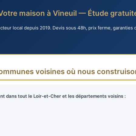
Votre maison à Vineuil — Étude gratuit
teur local depuis 2019. Devis sous 48h, prix ferme, garanties 
ommunes voisines où nous construiso
t dans tout le Loir-et-Cher et les départements voisins :