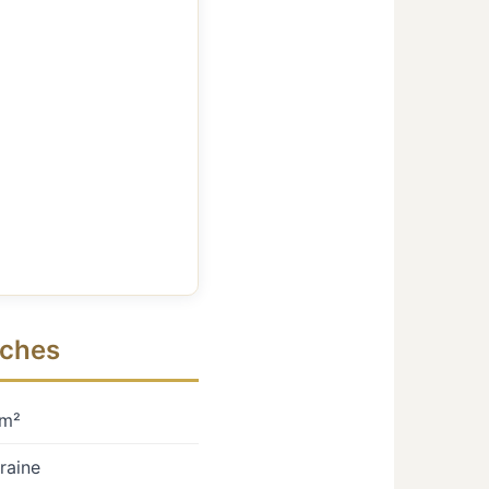
oches
 m²
raine