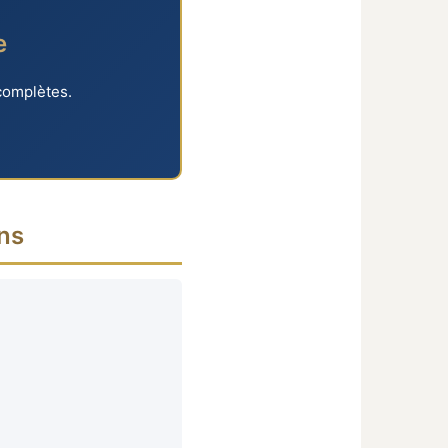
e
complètes.
ns