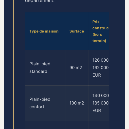
departement.
Pr
Prix
es
construction
Type de maison
Surface
av
(hors
te
terrain)
m
19
126 000 –
Plain-pied
– 
90 m2
162 000
standard
0
EUR
E
21
140 000 –
Plain-pied
– 
100 m2
185 000
confort
0
EUR
E
2