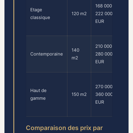
168 000 –
00
Etage
120 m2
222 000
3
classique
EUR
0
E
2
210 000 –
140
– 
Contemporaine
280 000
m2
0
EUR
E
3
270 000 –
00
Haut de
150 m2
360 000
4
gamme
EUR
0
E
Comparaison des prix par