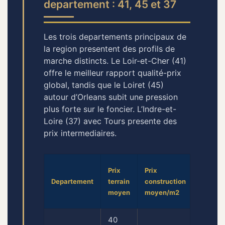
departement : 41, 45 et 37
Les trois departements principaux de
la region presentent des profils de
marche distincts. Le Loir-et-Cher (41)
offre le meilleur rapport qualité-prix
global, tandis que le Loiret (45)
autour d’Orleans subit une pression
plus forte sur le foncier. L’Indre-et-
Loire (37) avec Tours presente des
prix intermediaires.
Budget
Prix
Prix
total
Departement
terrain
construction
100
moyen
moyen/m2
m2
40
180