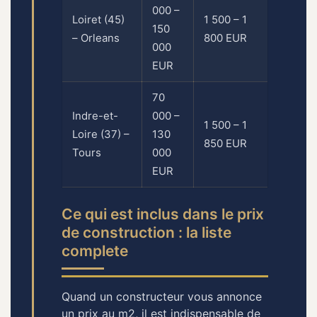
000 –
000 –
Loiret (45)
1 500 – 1
150
330
– Orleans
800 EUR
000
000
EUR
EUR
70
220
Indre-et-
000 –
000 –
1 500 – 1
Loire (37) –
130
315
850 EUR
Tours
000
000
EUR
EUR
Ce qui est inclus dans le prix
de construction : la liste
complete
Quand un constructeur vous annonce
un prix au m2, il est indispensable de